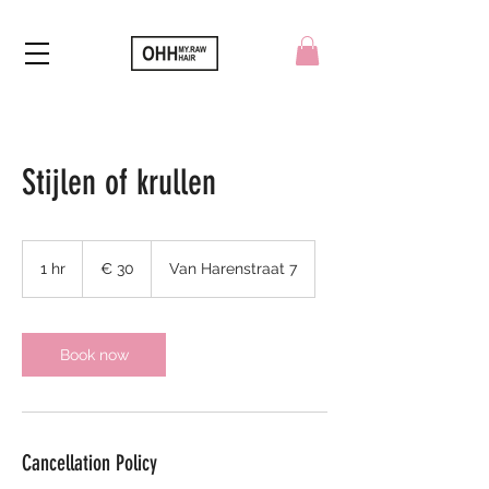
Stijlen of krullen
30
euro
1 hr
1
€ 30
Van Harenstraat 7
h
Book now
Cancellation Policy